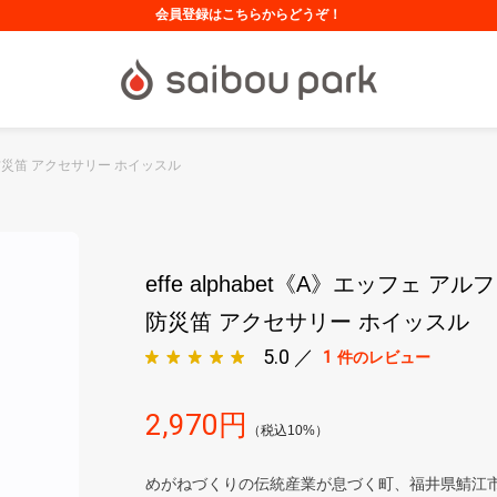
会員登録はこちらからどうぞ！
ト 防災笛 アクセサリー ホイッスル
effe alphabet《A》エッフェ ア
防災笛 アクセサリー ホイッスル
5.0 ／
1
件のレビュー
2,970
円
（税込10%）
めがねづくりの伝統産業が息づく町、福井県鯖江市。