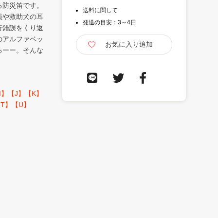
る防災笛です。
送料に関して
員や救助犬の耳
発送の目安：3～4日
行錯誤をくり返
のアルファベッ
るーー。そんな
I】
【J】
【K】
T】
【U】