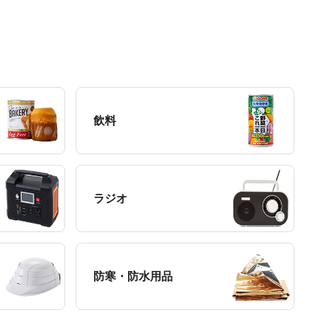
飲料
ラジオ
防寒・防水用品