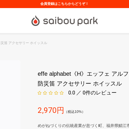
会員登録はこちらからどうぞ！
ト 防災笛 アクセサリー ホイッスル
effe alphabet《H》エッフェ ア
防災笛 アクセサリー ホイッスル
0.0 ／ 0
件のレビュー
2,970
円
（税込10%）
めがねづくりの伝統産業が息づく町、福井県鯖江市。