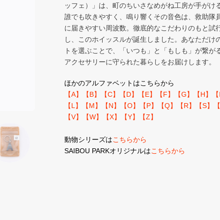
ッフェ）」は、町のちいさなめがね工房が手がけ
誰でも吹きやすく、鳴り響くその音色は、救助隊
に届きやすい周波数。徹底的なこだわりのもと試
し、このホイッスルが誕生しました。あなただけ
トを選ぶことで、「いつも」と「もしも」が繋が
アクセサリーに守られた暮らしをお届けします。
ほかのアルファベットはこちらから
【A】
【B】
【C】
【D】
【E】
【F】
【G】
【H】
【
【L】
【M】
【N】
【O】
【P】
【Q】
【R】
【S】
【
【V】
【W】
【X】
【Y】
【Z】
動物シリーズは
こちらから
SAIBOU PARKオリジナルは
こちらから