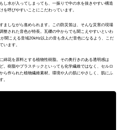
もし水が入ってしまっても、一振りで中の水を抜きやすい構造
けを呼びやすいことにこだわっています。
すましながら進められます。この防災笛は、そんな災害の現場
調整された音色が特長。瓦礫の中からでも聞こえやすいといわ
犬が聞こえる音域20kHz以上の音も含んだ音色になるよう、こだ
ています。
に綿花を原料とする植物性樹脂。その奥行きのある透明感は
ど。樹脂やプラスチックといっても化学繊維ではなく、セルロ
から作られた植物繊維素材。環境や人の肌にやさしく、肌にふ
す。