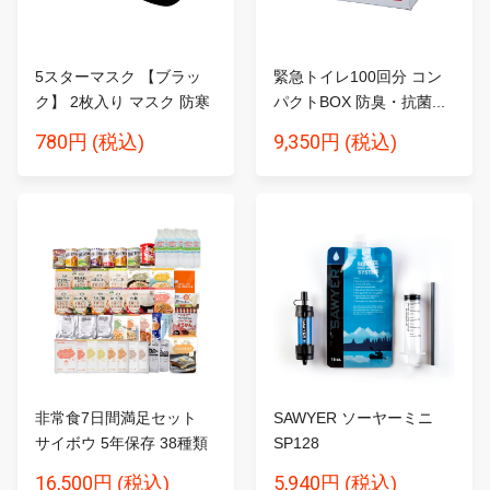
5スターマスク 【ブラッ
緊急トイレ100回分 コン
ク】 2枚入り マスク 防寒
パクトBOX 防臭・抗菌...
780円
9,350円
(税込)
(税込)
非常食7日間満足セット
SAWYER ソーヤーミニ
サイボウ 5年保存 38種類
SP128
5...
16,500円
5,940円
(税込)
(税込)