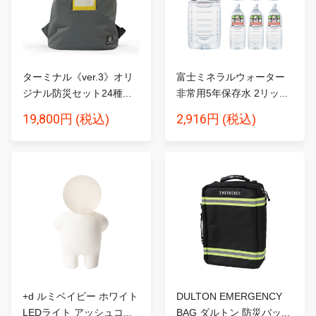
ターミナル《ver.3》オリ
富士ミネラルウォーター
ジナル防災セット24種...
非常用5年保存水 2リッ...
19,800円
2,916円
(税込)
(税込)
+d ルミベイビー ホワイト
DULTON EMERGENCY
LEDライト アッシュコ...
BAG ダルトン 防災バッ...