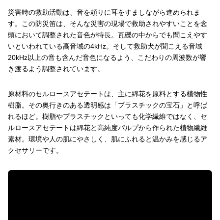
災害時の救助活動は、音を頼りに耳をすましながら進められま
す。この防災笛は、そんな災害の現場で救助されやすいことを念
頭において調整された音色が特長。瓦礫の中からでも聞こえやす
いといわれている高音域の4kHz。そして救助犬が聞こえる音域
20kHz以上の音も含んだ音色になるよう、こだわりの周波数が響
き渡るよう調整されています。
原材料のセルロースアセテートは、主に綿花を原料とする植物性
樹脂。その奥行きのある透明感は「プラスチックの宝石」と呼ば
れるほど。樹脂やプラスチックといっても化学繊維ではなく、セ
ルロースアセテートは綿花と高純度パルプから作られた植物繊維
素材。環境や人の肌にやさしく、肌にふれると温かみを感じるア
クセサリーです。