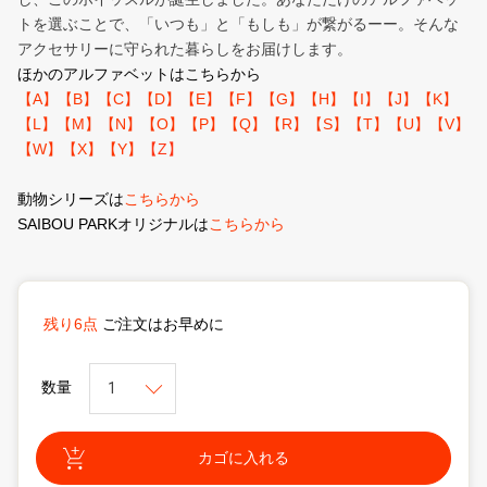
トを選ぶことで、「いつも」と「もしも」が繋がるーー。そんな
アクセサリーに守られた暮らしをお届けします。
ほかのアルファベットはこちらから
【A】
【B】
【C】
【D】
【E】
【F】
【G】
【H】
【I】
【J】
【K】
【L】
【M】
【N】
【O】
【P】
【Q】
【R】
【S】
【T】
【U】
【V】
【W】
【X】
【Y】
【Z】
動物シリーズは
こちらから
SAIBOU PARKオリジナルは
こちらから
残り6点
ご注文はお早めに
数量