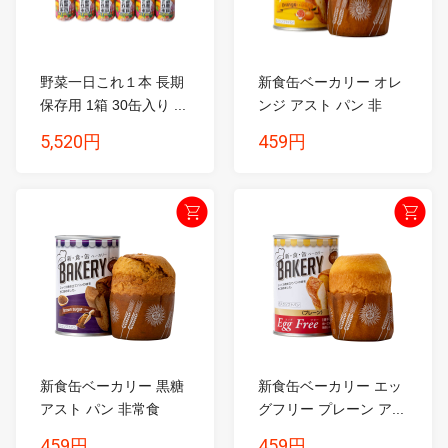
野菜一日これ１本 長期
新食缶ベーカリー オレ
保存用 1箱 30缶入り ...
ンジ アスト パン 非
常...
5,520円
459円
新食缶ベーカリー 黒糖
新食缶ベーカリー エッ
アスト パン 非常食
グフリー プレーン ア...
保...
459円
459円