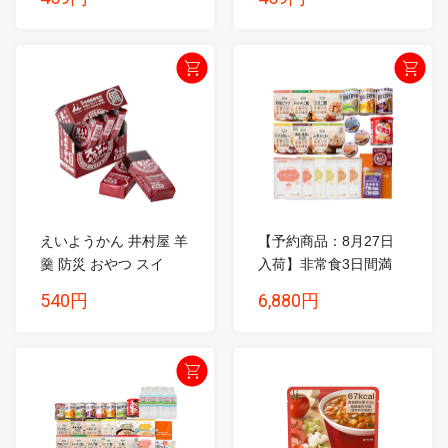
えいようかん 井村屋 羊
【予約商品：8月27日
羹 防災 おやつ スイ
入荷】非常食3日間満
ー...
足...
540円
6,880円