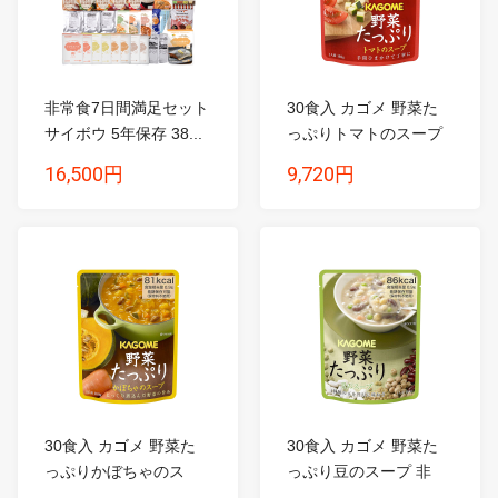
非常食7日間満足セット
30食入 カゴメ 野菜た
サイボウ 5年保存 38...
っぷりトマトのスープ
...
16,500円
9,720円
30食入 カゴメ 野菜た
30食入 カゴメ 野菜た
っぷりかぼちゃのス
っぷり豆のスープ 非
ー...
常...