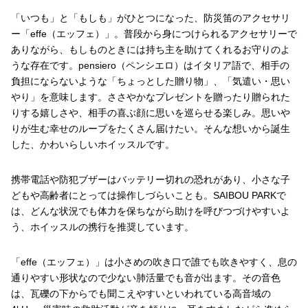
「いつも」と「もしも」がひとつになった、防災笛のアクセサリ
ー「effe（エッフェ）」。普段から身につけられるアクセサリーで
ありながら、もしものときには持ち主を助けてくれるお守りのよ
うな存在です。pensiero（ペンシエロ）はイタリア語で、相手の
負担にならないような「ちょっとした贈り物」、「気遣い・思い
やり」を意味します。ささやかなプレゼントを贈ったり贈られた
りする嬉しさや、相手の喜ぶ顔に思いを巡らせる楽しみ。思いや
りが生む幸せのループをたくさん届けたい。そんな想いから誕生
した、かわいらしいホイッスルです。
携帯電話や防犯ブザーはバッテリー切れの恐れがあり、小さな子
どもや高齢者にとっては操作しづらいことも。SAIBOU PARKで
は、どんな状況でも体力を保ちながら助けを呼びつづけやすいよ
う、ホイッスルの携行を推奨しています。
「effe（エッフェ）」は小さめの吹き口で誰でも吹きやすく、息の
通りやすい形状なので少ない肺活量でも音が出ます。その音色
は、瓦礫の下からでも聞こえやすいといわれている高音域の