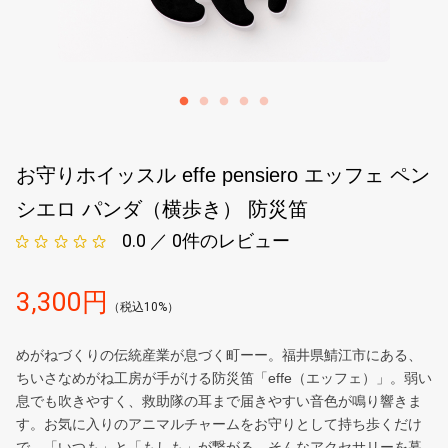
お守りホイッスル effe pensiero エッフェ ペン
シエロ パンダ（横歩き） 防災笛
0.0 ／ 0
件のレビュー
3,300円
（税込10%）
めがねづくりの伝統産業が息づく町ーー。福井県鯖江市にある、
ちいさなめがね工房が手がける防災笛「effe（エッフェ）」。弱い
息でも吹きやすく、救助隊の耳まで届きやすい音色が鳴り響きま
す。お気に入りのアニマルチャームをお守りとして持ち歩くだけ
で、「いつも」と「もしも」が繋がる。そんなアクセサリーを暮