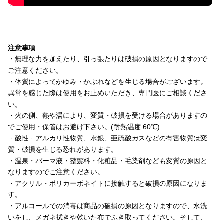
注意事項
・無理な力を加えたり、引っ張たりは破損の原因となりますので
ご注意ください。
・体質によってかゆみ・かぶれなどを生じる場合がございます。
異常を感じた際は使用をお止めいただき、専門医にご相談くださ
い。
・火の側、熱や湯により、変質・破損を受ける場合がありますの
でご使用・保管はお避け下さい。(耐熱温度:60℃)
・酸性・アルカリ性物質、水銀、亜硫酸ガスなどの有害物質は変
質・破損を生じる恐れがあります。
・温泉・パーマ液・整髪料・化粧品・毛染剤なども変質の原因と
なりますのでご注意ください。
・アクリル・ポリカーボネイトに接触すると破損の原因になりま
す。
・アルコールでの消毒は商品の破損の原因となりますので、水洗
いをし、メガネ拭きや乾いた布でふき取ってください。そして、