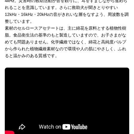
4kHz。災害時の救助活動が音を頼りに、耳をすましながら進めら
れることを意識しています。さらに救助犬が聞きとりやすい
12kHz・16kHz・20kHzの音がきれいな層をなすよう、周波数を調
整しています。
素材のセルロースアセテートは、主に綿花を原料とする植物性樹
脂。食品衛生法の基準のもと製造していますので、お子さまがな
めても問題ありません。化学繊維ではなく、綿花と高純度パルプ
から作られた植物繊維素材なので環境や人の肌にやさしく、ふれ
ると温かみのある質感です。