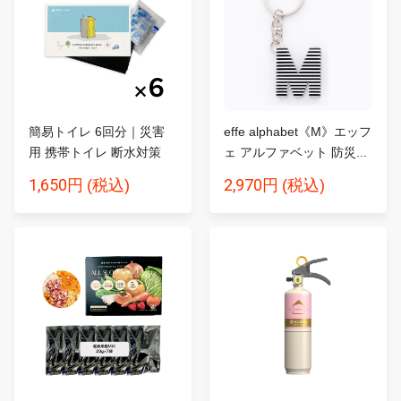
簡易トイレ 6回分｜災害
effe alphabet《M》エッフ
用 携帯トイレ 断水対策
ェ アルファベット 防災...
SA...
1,650円
2,970円
(税込)
(税込)