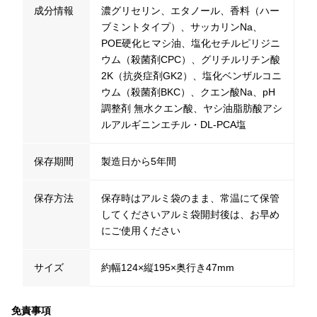
成分情報
濃グリセリン、エタノール、香料（ハー
ブミントタイプ）、サッカリンNa、
POE硬化ヒマシ油、塩化セチルピリジニ
ウム（殺菌剤CPC）、グリチルリチン酸
2K（抗炎症剤GK2）、塩化ベンザルコニ
ウム（殺菌剤BKC）、クエン酸Na、pH
調整剤 無水クエン酸、ヤシ油脂肪酸アシ
ルアルギニンエチル・DL-PCA塩
保存期間
製造日から5年間
保存方法
保存時はアルミ袋のまま、常温にて保管
してくださいアルミ袋開封後は、お早め
にご使用ください
サイズ
約幅124×縦195×奥行き47mm
免責事項