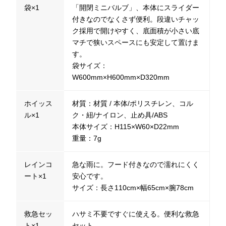
袋×1
「開閉ミニバルブ」、本体にスライダー
付きなのでなくさず便利。段違いチャッ
ク採用で開けやすく、底面積が小さい底
マチで狭いスペースにも安定して置けま
す。
袋サイズ：
W600mm×H600mm×D320mm
ホイッス
材質：材質 / 本体/ポリスチレン、コル
ル×1
ク・紐/ナイロン、止め具/ABS
本体サイズ：H115×W60×D22mm
重量：7g
レインコ
急な雨に。フード付きなので濡れにくく
ート×1
安心です。
サイズ：長さ110cm×幅65cm×腕78cm
救急セッ
ハサミ不要ですぐに使える。便利な救急
ト×1
セット。