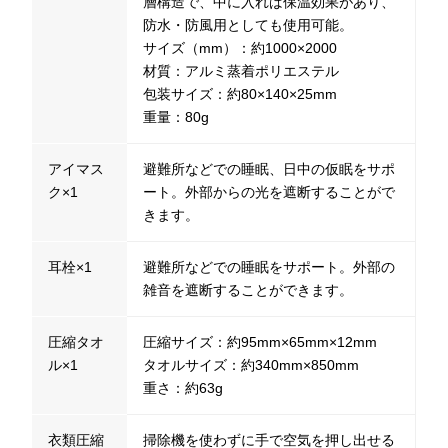
層構造で、中に入れば保温効果があり、
防水・防風用としても使用可能。
サイズ（mm）：約1000×2000
材質：アルミ蒸着ポリエステル
包装サイズ：約80×140×25mm
重量：80g
アイマス
避難所などでの睡眠、日中の仮眠をサポ
ク×1
ート。外部からの光を遮断することがで
きます。
耳栓×1
避難所などでの睡眠をサポート。外部の
雑音を遮断することができます。
圧縮タオ
圧縮サイズ：約95mm×65mm×12mm
ル×1
タオルサイズ：約340mm×850mm
重さ：約63g
衣類圧縮
掃除機を使わずに手で空気を押し出せる