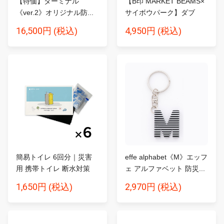
【特価】ターミナル
【B印 MARKET BEAMS×
《ver.2》オリジナル防...
サイボウパーク】ダブ
ル...
16,500円
4,950円
(税込)
(税込)
簡易トイレ 6回分｜災害
effe alphabet《M》エッフ
用 携帯トイレ 断水対策
ェ アルファベット 防災...
SA...
1,650円
2,970円
(税込)
(税込)