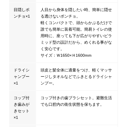
目隠しポ
人目から身体を隠したい時、簡単に隠せ
ンチョ×1
る透けないポンチョ。
軽くコンパクトで、頭からかぶるだけで
誰でも簡単に装着可能。簡易トイレの使
用時に、座っても下が広がりやすいピラ
ミッド型の設計だから、めくれる事がな
く安心です。
サイズ：Ｗ1650×Ｈ1600mm
ドライシ
頭皮と髪全体に適量をつけ、軽くマッサ
ャンプー
ージしタオルなどでふきとるドライシャ
×1
ンプー。
コップ付
コップ付きの歯ブラシセット。避難生活
き歯みが
でも口腔内の衛生状態を保ちます。
きセット
×1