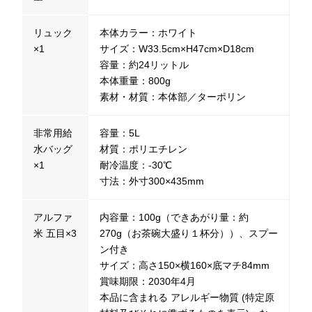
リュック
本体カラー：ホワイト
×1
サイズ：W33.5cm×H47cm×D18cm
容量：約24リットル
本体重量：800g
素材・材質：本体部／ターポリン
非常用給
容量：5L
水バッグ
材質：ポリエチレン
×1
耐冷温度：-30℃
寸法：外寸300×435mm
アルファ
内容量：100g（できあがり量：約
米 五目×3
270g（お茶碗大盛り１杯分））、スプー
ン付き
サイズ：高さ150×横160×底マチ84mm
賞味期限：2030年4月
本品に含まれる アレルギー物質 (特定原