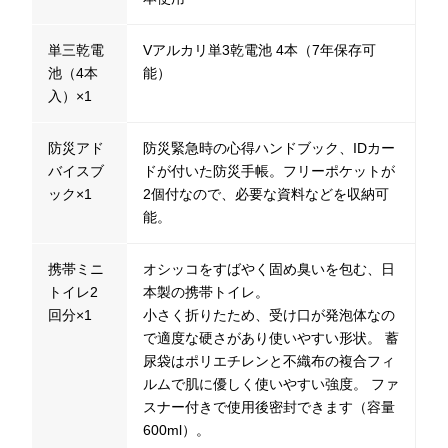
単三乾電
Vアルカリ単3乾電池 4本（7年保存可
池（4本
能）
入）×1
防災アド
防災緊急時の心得ハンドブック、IDカー
バイスブ
ドが付いた防災手帳。フリーポケットが
ック×1
2個付なので、必要な資料などを収納可
能。
携帯ミニ
オシッコをすばやく固め臭いを包む、日
トイレ2
本製の携帯トイレ。
回分×1
小さく折りたため、受け口が発泡体なの
で適度な硬さがあり使いやすい形状。 蓄
尿袋はポリエチレンと不織布の複合フィ
ルムで肌に優しく使いやすい強度。 ファ
スナー付きで使用後密封できます（容量
600ml）。