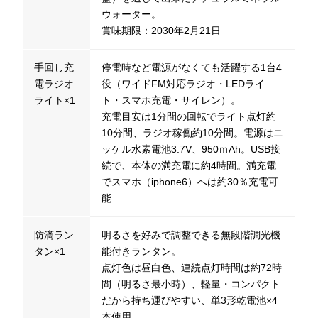
ウォーター。
賞味期限：2030年2月21日
手回し充
停電時など電源がなくても活躍する1台4
電ラジオ
役（ワイドFM対応ラジオ・LEDライ
ライト×1
ト・スマホ充電・サイレン）。
充電目安は1分間の回転でライト点灯約
10分間、ラジオ稼働約10分間。電源はニ
ッケル水素電池3.7V、950ｍAh。USB接
続で、本体の満充電に約4時間。満充電
でスマホ（iphone6）へは約30％充電可
能
防滴ラン
明るさを好みで調整できる無段階調光機
タン×1
能付きランタン。
点灯色は昼白色、連続点灯時間は約72時
間（明るさ最小時）、軽量・コンパクト
だから持ち運びやすい、単3形乾電池×4
本使用