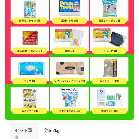
セット重
約5.2kg
量