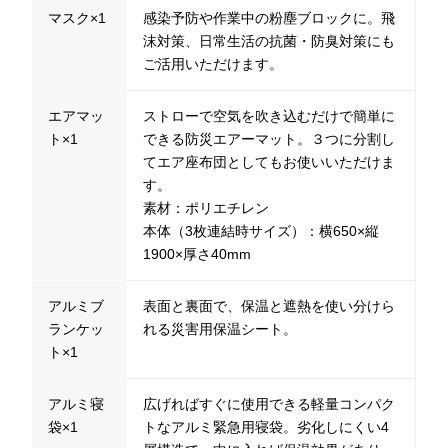
マスク×1
感染予防や作業中の粉塵ブロックに。飛
沫対策、日常生活の抗菌・防臭対策にも
ご活用いただけます。
エアマッ
ストローで空気を吹き込むだけで簡単に
ト×1
できる防災エアーマット。３つに分割し
てエア座布団としてもお使いいただけま
す。
素材：ポリエチレン
本体（3枚連結時サイズ）：横650×縦
1900×厚さ40mm
アルミブ
表面と裏面で、保温と遮熱を使い分けら
ランケッ
れる災害用保温シート。
ト×1
アルミ寝
広げればすぐに使用できる軽量コンパク
袋×1
トなアルミ緊急用寝袋。劣化しにくい4