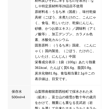
材料及びそれに準ずるものを表示)：な
し※特定原材料等28品目不使用
原材料名：うるち米（国産）、味付乾燥
具材（ごぼう、水煮たけのこ、こんにゃ
く、食塩、乾しいたけ、乾燥にんじん、
砂糖、かつお節エキス）／調味料（アミ
ノ酸等）、加工デンプン、カラメル色
素、水酸化カルシウム
固形原料：（うるち米）国産、（こんに
ゃく）国内製造、（ごぼう、たけのこ、
しいたけ、にんじん）中国
栄養成分表示：1袋（100g）あたり熱量
361kcal、たんぱく質6.6g、脂質0.8g、
炭水化物81.8g、食塩相当量2.1g※この
表示値は、目安です。
保存水
山梨県南都留郡西桂町で採水された水
500ml×4
（鉱水）。富士山の積雪が数十年の歳月
をかけて、幾重にも重なる玄武岩（岩
盤）を透して出来たナチュラルミネラル