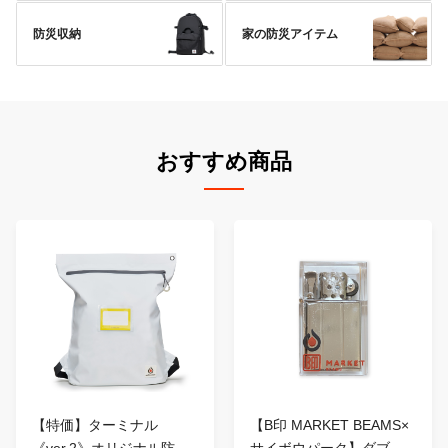
防災収納
家の防災アイテム
おすすめ商品
【特価】ターミナル
【B印 MARKET BEAMS×
《ver.2》オリジナル防...
サイボウパーク】ダブ