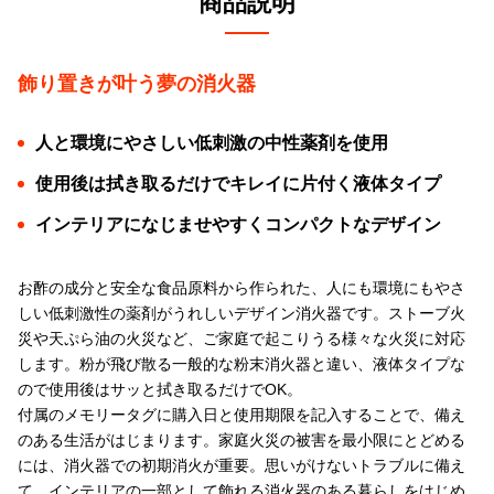
商品説明
飾り置きが叶う夢の消火器
人と環境にやさしい低刺激の中性薬剤を使用
使用後は拭き取るだけでキレイに片付く液体タイプ
インテリアになじませやすくコンパクトなデザイン
お酢の成分と安全な食品原料から作られた、人にも環境にもやさ
しい低刺激性の薬剤がうれしいデザイン消火器です。ストーブ火
災や天ぷら油の火災など、ご家庭で起こりうる様々な火災に対応
します。粉が飛び散る一般的な粉末消火器と違い、液体タイプな
ので使用後はサッと拭き取るだけでOK。
付属のメモリータグに購入日と使用期限を記入することで、備え
のある生活がはじまります。家庭火災の被害を最小限にとどめる
には、消火器での初期消火が重要。思いがけないトラブルに備え
て、インテリアの一部として飾れる消火器のある暮らしをはじめ