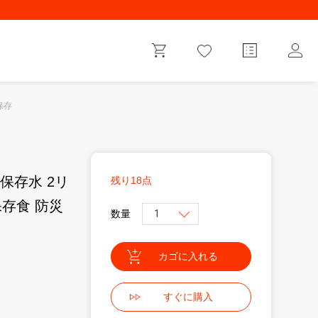
保存
保存水 2リ
残り18点
保存食 防災
数量