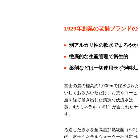
1929年創業の老舗ブランド
弱アルカリ性の軟水でまろやか
徹底的な生産管理で衛生的
薬剤などは一切使用せず5年以
富士の麓の標高約1,000mで採水さ
いしくお飲みいただけ、お茶やコーヒ
層を経て湧き出した清冽な伏流水は、
徴。4大ミネラル（※1）が含まれた
す。
ろ過した原水を超高温加熱殺菌（※2
的。富士ミネラルウォーター社は毎日