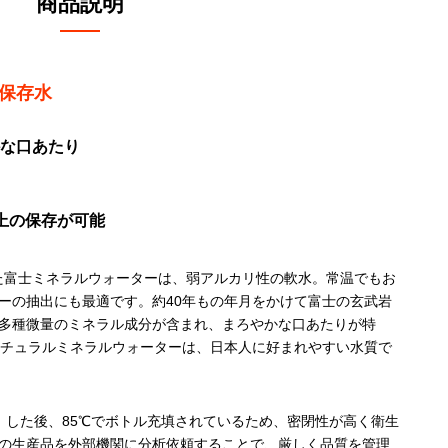
商品説明
の保存水
な口あたり
上の保存が可能
れた富士ミネラルウォーターは、弱アルカリ性の軟水。常温でもお
ーの抽出にも最適です。約40年もの年月をかけて富士の玄武岩
多種微量のミネラル成分が含まれ、まろやかな口あたりが特
ナチュラルミネラルウォーターは、日本人に好まれやすい水質で
）した後、85℃でボトル充填されているため、密閉性が高く衛生
の生産品を外部機関に分析依頼することで、厳しく品質を管理