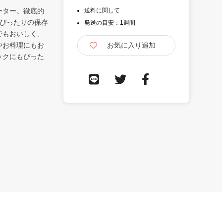
ーター。徹底的
送料に関して
ぴったりの保存
発送の目安：1週間
でもおいしく、
やお料理にもお
ックにもぴった
。