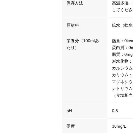
保存方法
高温多湿・
してくださ
原材料
鉱水（軟水
栄養分（100mlあ
熱量：0kca
たり）
蛋白質：0
脂質：0mg
炭水化物：
カルシウム：
カリウム：0
マグネシウム
ナトリウム：
（食塩相当量
pH
0.8
硬度
38mg/L