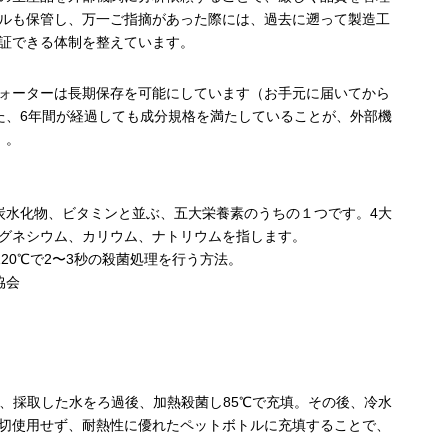
ルも保管し、万一ご指摘があった際には、過去に遡って製造工
証できる体制を整えています。
ォーターは長期保存を可能にしています（お手元に届いてから
た、6年間が経過しても成分規格を満たしていることが、外部機
）。
炭水化物、ビタミンと並ぶ、五大栄養素のうちの１つです。4大
グネシウム、カリウム、ナトリウムを指します。
120℃で2〜3秒の殺菌処理を行う方法。
協会
で、採取した水をろ過後、加熱殺菌し85℃で充填。その後、冷水
切使用せず、耐熱性に優れたペットボトルに充填することで、