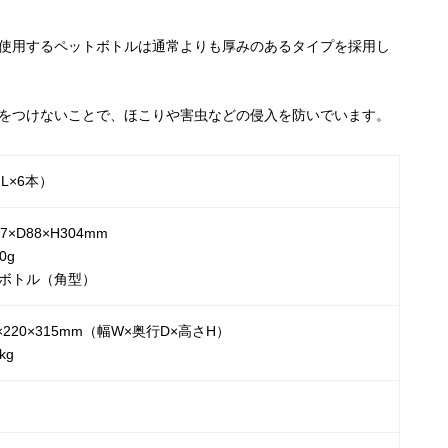
使用するペットボトルは通常よりも厚みのあるタイプを採用し
をつけないことで、ほこりや害虫などの侵入を防いでいます。
L×6本）
×D88×H304mm
0g
Tボトル（角型）
×220×315mm（幅W×奥行D×高さH）
kg