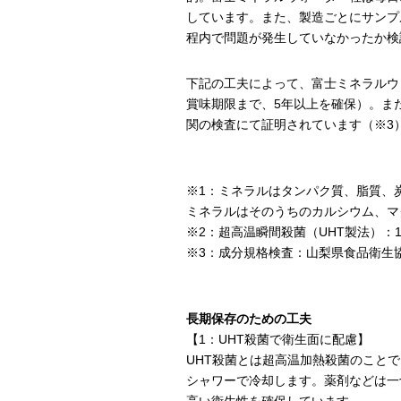
しています。また、製造ごとにサンプ
程内で問題が発生していなかったか検
下記の工夫によって、富士ミネラルウ
賞味期限まで、5年以上を確保）。ま
関の検査にて証明されています（※3
※1：ミネラルはタンパク質、脂質、
ミネラルはそのうちのカルシウム、マ
※2：超高温瞬間殺菌（UHT製法）：
※3：成分規格検査：山梨県食品衛生
長期保存のための工夫
【1：UHT殺菌で衛生面に配慮】
UHT殺菌とは超高温加熱殺菌のこと
シャワーで冷却します。薬剤などは一